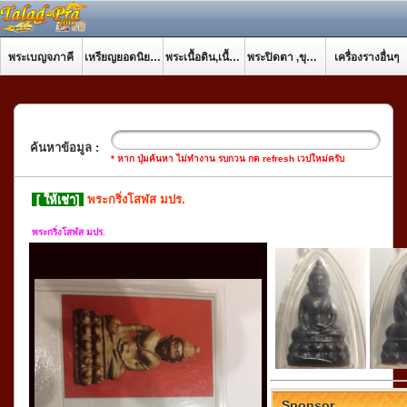
พระเบญจภาคี
เหรียญยอดนิยม ,พระเนื้อชิน ,พระกริ่ง
พระเนื้อดิน,เนื้อผง ,เนื้อว่าน
พระปิดตา ,ขุนแผน ,กุมารทอง
เครื่องรางอื่นๆ
ค้นหาข้อมูล :
* หาก ปุ่มค้นหา ไม่ทำงาน รบกวน กด refresh เวปใหม่ครับ
[ ให้เช่า]
พระกริ่งโสฬส มปร.
พระกริ่งโสฬส มปร.
Sponsor