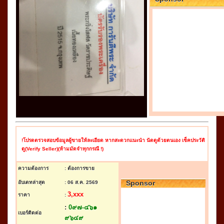
!โปรดตรวจสอบข้อมูลผู้ขายให้ละเอียด หากสะดวกแนะนำ นัดดูด้วยตนเอง เช็คประวัติ
ดู(Verify Seller)(ห้ามมัดจำทุกกรณี !)
ความต้องการ
: ต้องการขาย
Sponsor
อับเดทล่าสุด
: 06 ส.ค. 2569
3,xxx
ราคา
:
:
0๙๗-๔๖๑
เบอร์ติดต่อ
๙๖๔๙